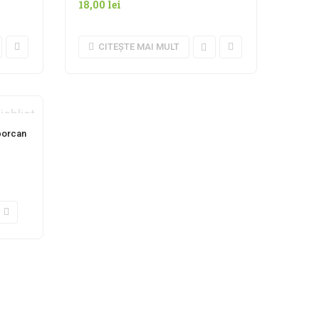
18,00
lei
CITEȘTE MAI MULT
ishlist
 borcan
0