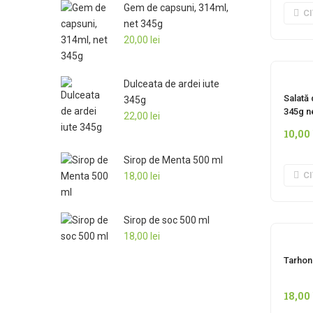
Gem de capsuni, 314ml,
C
net 345g
20,00
lei
Dulceata de ardei iute
I
Salată 
345g
345g n
22,00
lei
10,00
Sirop de Menta 500 ml
C
18,00
lei
Sirop de soc 500 ml
18,00
lei
Tarhon 
18,00