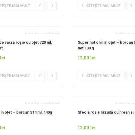
ITEȘTE MAI MULT
CITEȘTE MAI MULT
Add to wishlist
Add to w
NDISPONIBIL MOMENTAN
INDISPONIBIL MOMENT
de varză roșie cu oțet 720 ml,
Super hot chili in oțet – borcan 
et
net 100 g
lei
12,00
lei
ITEȘTE MAI MULT
CITEȘTE MAI MULT
Add to wishlist
Add to w
INDISPONIBIL MOMENT
în oțet – borcan 314 ml, 140g
Sfecla rosie răzuită cu hrean s
lei
12,00
lei