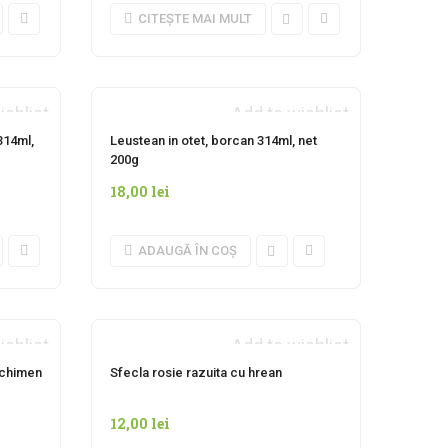
CITEȘTE MAI MULT
ishlist
Add to wishlist
AN
314ml,
Leustean in otet, borcan 314ml, net
200g
18,00
lei
ADAUGĂ ÎN COȘ
ishlist
Add to wishlist
AN
INDISPONIBIL MOMENTAN
i chimen
Sfecla rosie razuita cu hrean
12,00
lei