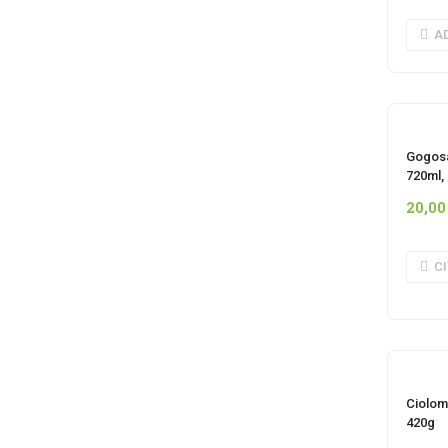
A
I
Gogosa
720ml,
20,0
C
I
Ciolom
420g