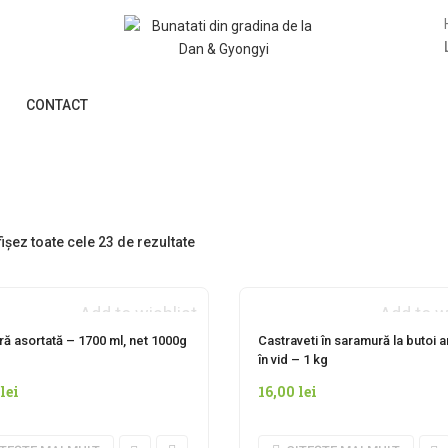
CONTACT
Sortat
fișez toate cele 23 de rezultate
după
Add to wishlist
Add to w
cele
NDISPONIBIL MOMENTAN
INDISPONIBIL MOMENT
ră asortată – 1700 ml, net 1000g
Castraveti în saramură la butoi 
mai
în vid – 1 kg
lei
16,00
lei
recente