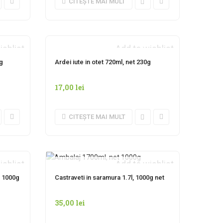
CITEȘTE MAI MULT
ishlist
Add to wishlist
AN
INDISPONIBIL MOMENTAN
0g
Ardei iute in otet 720ml, net 230g
17,00
lei
CITEȘTE MAI MULT
ishlist
Add to wishlist
AN
INDISPONIBIL MOMENTAN
t 1000g
Castraveti in saramura 1.7l, 1000g net
35,00
lei