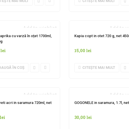
ITEȘTE MAI MULT
CITEȘTE MAI MULT
Add to wishlist
Add to w
INDISPONIBIL MOMENT
prika cu varză în oțet 1700ml,
Kapia copt in otet 720 g, net 45
0g
0
lei
15,00
lei
DAUGĂ ÎN COȘ
CITEȘTE MAI MULT
Add to wishlist
Add to w
NDISPONIBIL MOMENTAN
INDISPONIBIL MOMENT
eti acri in saramura 720ml, net
GOGONELE in saramura, 1.7l, ne
lei
30,00
lei