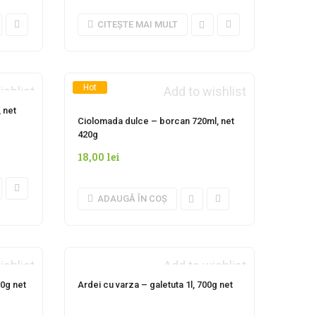
CITEȘTE MAI MULT
Hot
ishlist
Add to wishlist
AN
 net
Ciolomada dulce – borcan 720ml, net
420g
18,00
lei
ADAUGĂ ÎN COȘ
ishlist
Add to wishlist
AN
INDISPONIBIL MOMENTAN
00g net
Ardei cu varza – galetuta 1l, 700g net