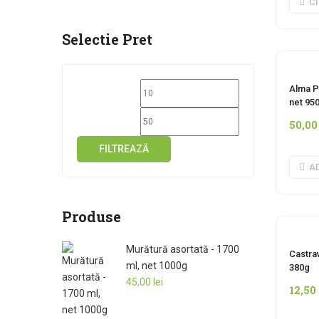
C
Selectie Pret
Preț
Preț
Alma Pa
net 95
minim
maxim
50,0
FILTREAZĂ
A
Produse
I
Murătură asortată - 1700
Castrav
ml, net 1000g
380g
45,00
lei
12,50