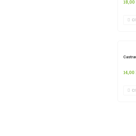
18,00
C
I
Castrav
14,00
C