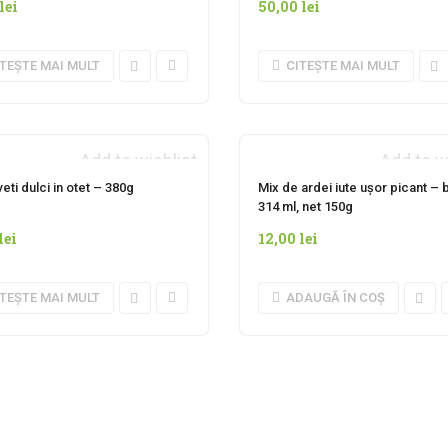
lei
50,00
lei
ITEȘTE MAI MULT
CITEȘTE MAI MULT
Add to wishlist
Add to w
NDISPONIBIL MOMENTAN
eti dulci in otet – 380g
Mix de ardei iute ușor picant –
314 ml, net 150g
lei
12,00
lei
ITEȘTE MAI MULT
ADAUGĂ ÎN COȘ