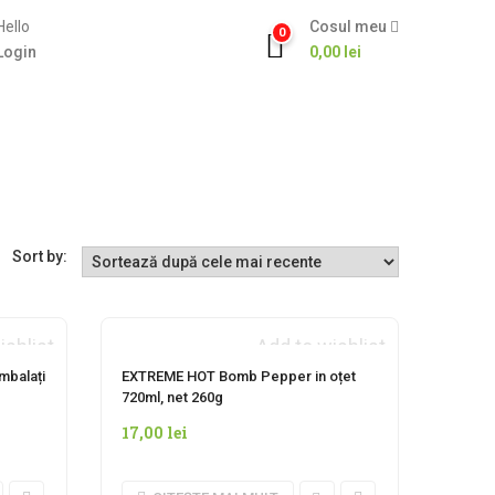
Hello
Cosul meu
0
Login
0,00
lei
Sort by:
ishlist
Add to wishlist
AN
INDISPONIBIL MOMENTAN
ambalați
EXTREME HOT Bomb Pepper in oțet
720ml, net 260g
17,00
lei