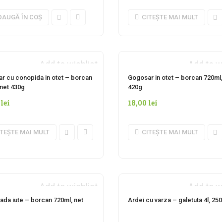
DAUGĂ ÎN COȘ
CITEȘTE MAI MULT
Add to wishlist
Add to w
NDISPONIBIL MOMENTAN
INDISPONIBIL MOMENT
r cu conopida in otet – borcan
Gogosar in otet – borcan 720ml,
 net 430g
420g
0
lei
18,00
lei
ITEȘTE MAI MULT
CITEȘTE MAI MULT
Add to wishlist
Add to w
NDISPONIBIL MOMENTAN
INDISPONIBIL MOMENT
ada iute – borcan 720ml, net
Ardei cu varza – galetuta 4l, 25