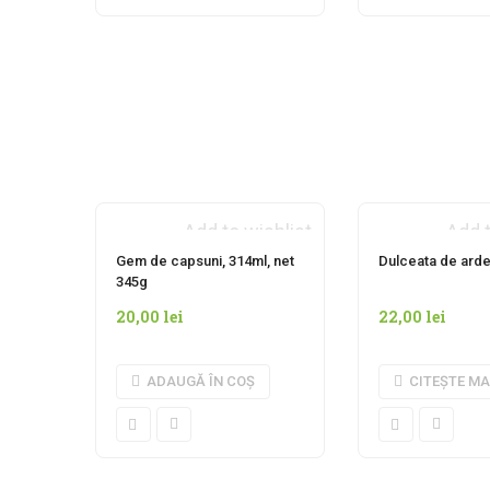
Add to wishlist
Add t
INDISPONIBIL
Gem de capsuni, 314ml, net
Dulceata de arde
345g
20,00
lei
22,00
lei
ADAUGĂ ÎN COȘ
CITEȘTE MA