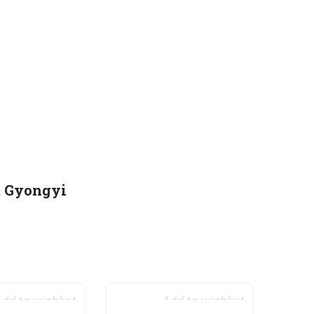
& Gyongyi
dd to wishlist
Add to wishlist