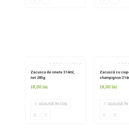
Add to wishlist
Add t
Zacusca de vinete 314ml,
Zacuscă cu ciup
net 285g
champignon 314m
18,00
lei
18,00
lei
ADAUGĂ ÎN COȘ
ADAUGĂ ÎN