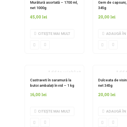
Murătură asortată – 1700 ml,
Gem de capsuni, 
net 1000g
345g
45,00
lei
20,00
lei
CITEȘTE MAI MULT
ADAUGĂ ÎN
Add to wishlist
Add t
INDISPONIBIL MOMENTAN
Castraveti în saramură la
Dulceata de visin
butoi ambalați în vid – 1 kg
net 345g
16,00
lei
20,00
lei
CITEȘTE MAI MULT
ADAUGĂ ÎN