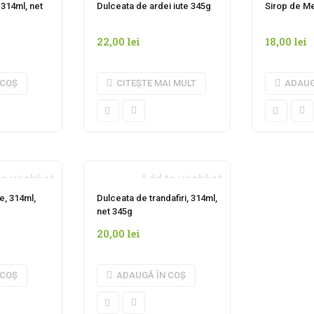
314ml, net
Dulceata de ardei iute 345g
Sirop de Me
22,00
lei
18,00
lei
 COȘ
CITEȘTE MAI MULT
ADAUG
o wishlist
Add to wishlist
e, 314ml,
Dulceata de trandafiri, 314ml,
net 345g
20,00
lei
 COȘ
ADAUGĂ ÎN COȘ