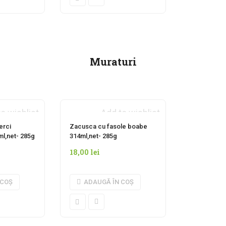
Muraturi
o wishlist
Add to wishlist
erci
Zacusca cu fasole boabe
l,net- 285g
314ml,net- 285g
18,00
lei
 COȘ
ADAUGĂ ÎN COȘ