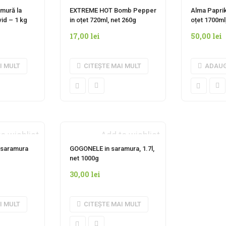
 MOMENTAN
INDISPONIBIL MOMENTAN
amură la
EXTREME HOT Bomb Pepper
Alma Paprik
vid – 1 kg
in oțet 720ml, net 260g
oțet 1700ml
17,00
lei
50,00
lei
I MULT
CITEȘTE MAI MULT
ADAUG
o wishlist
Add to wishlist
 MOMENTAN
INDISPONIBIL MOMENTAN
n saramura
GOGONELE in saramura, 1.7l,
net 1000g
30,00
lei
I MULT
CITEȘTE MAI MULT