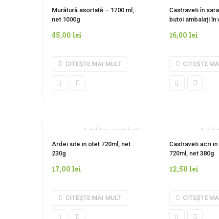
INDISPONIBIL MOMENTAN
INDISPONIBIL
Murătură asortată – 1700 ml,
Castraveti în sar
net 1000g
butoi ambalați în 
45,00
lei
16,00
lei
CITEȘTE MAI MULT
CITEȘTE MA
Add to wishlist
Add t
INDISPONIBIL MOMENTAN
INDISPONIBIL
Ardei iute in otet 720ml, net
Castraveti acri i
230g
720ml, net 380g
17,00
lei
12,50
lei
CITEȘTE MAI MULT
CITEȘTE MA