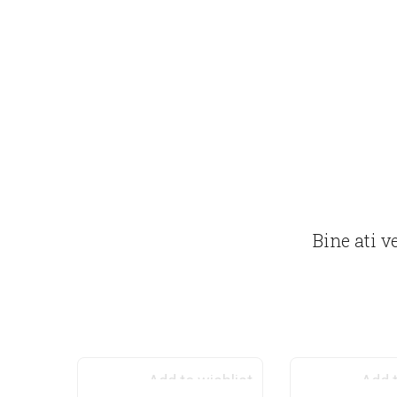
Bine ati v
Add to wishlist
Add t
INDISPONIBIL MOMENTAN