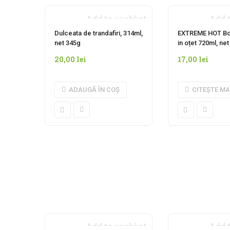
Add to wishlist
Add t
INDISPONIBIL
Dulceata de trandafiri, 314ml,
EXTREME HOT B
net 345g
in oțet 720ml, ne
20,00
lei
17,00
lei
ADAUGĂ ÎN COȘ
CITEȘTE MA
Add to wishlist
Add t