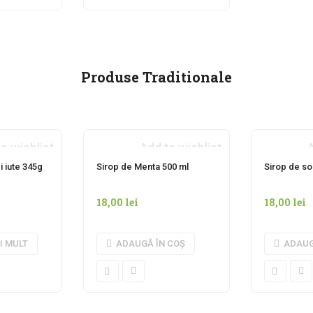
Produse Traditionale
o wishlist
Add to wishlist
A
 MOMENTAN
i iute 345g
Sirop de Menta 500 ml
Sirop de so
18,00
lei
18,00
lei
I MULT
ADAUGĂ ÎN COȘ
ADAUG