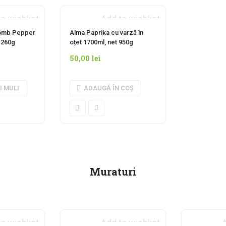
o wishlist
Add to wishlist
 MOMENTAN
omb Pepper
Alma Paprika cu varză în
t 260g
oțet 1700ml, net 950g
50,00
lei
I MULT
ADAUGĂ ÎN COȘ
Muraturi
o wishlist
Add to wishlist
A