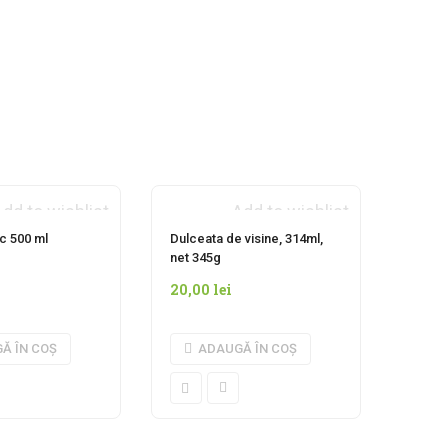
dd to wishlist
Add to wishlist
c 500 ml
Dulceata de visine, 314ml,
net 345g
20,00
lei
Ă ÎN COȘ
ADAUGĂ ÎN COȘ