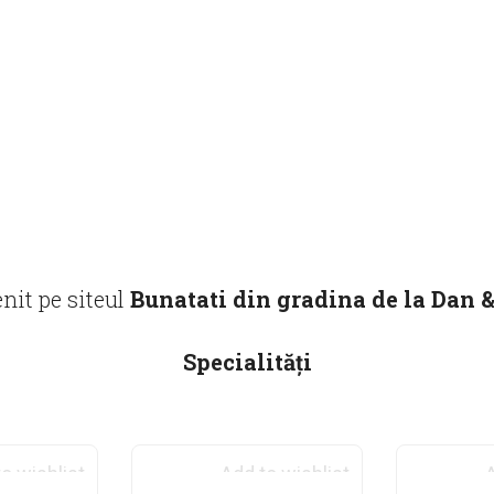
enit pe siteul
Bunatati din gradina de la Dan 
Specialități
o wishlist
Add to wishlist
A
INDISPONIBIL MOMENTAN