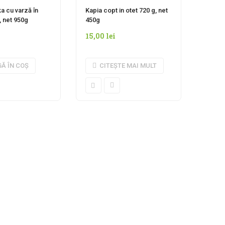
INDISPONIBIL MOMENTAN
a cu varză în
Kapia copt in otet 720 g, net
, net 950g
450g
15,00
lei
Ă ÎN COȘ
CITEȘTE MAI MULT